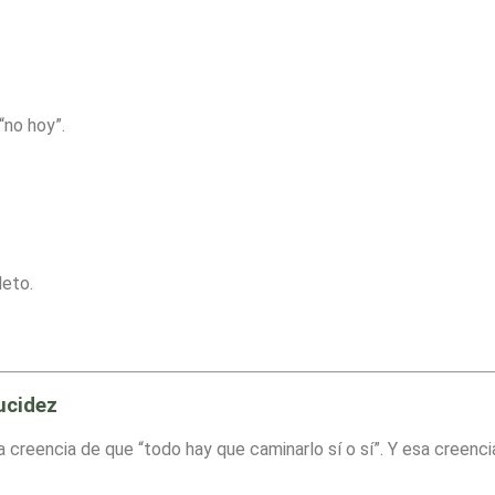
“no hoy”.
.
leto.
ucidez
a creencia de que “todo hay que caminarlo sí o sí”. Y esa creencia 